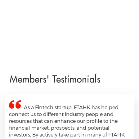
Members' Testimonials
e
As a Fintech startup, FTAHK has helped
an
connect us to different industry people and
com
is
resources that can enhance our profile to the
tha
financial market, prospects, and potential
We 
investors. By actively take part in many of FTAHK
mem