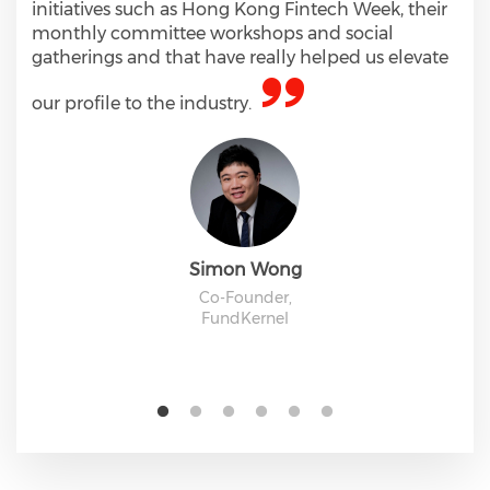
initiatives such as Hong Kong Fintech Week, their
Fin
monthly committee workshops and social
yea
gatherings and that have really helped us elevate
the
our profile to the industry.
to 
Simon Wong
Co-Founder,
FundKernel