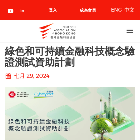
移
ENG
中文
至
登入
成為會員
主
內
容
綠色和可持續金融科技概念驗
證測試資助計劃
七月 29, 2024